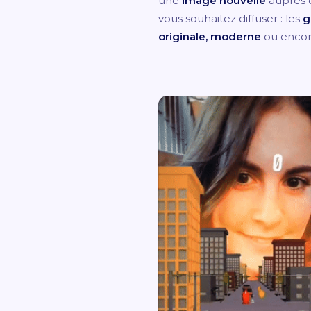
une
image nouvelle
auprès d
vous souhaitez diffuser : les
g
originale, moderne
ou enco