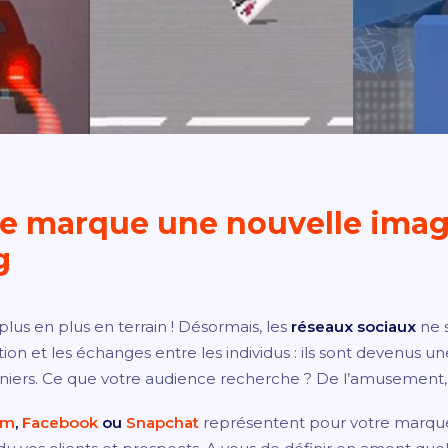
e marque une nouvelle imag
g
lus en plus en terrain ! Désormais, les
réseaux sociaux
ne s
on et les échanges entre les individus : ils sont devenus un
iers. Ce que votre audience recherche ? De l’amusement, du
am
,
Facebook
ou
Snapchat
représentent pour votre marque 