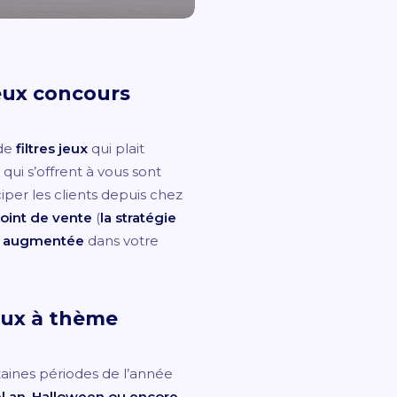
jeux concours
 de
filtres jeux
qui plait
 qui s’offrent à vous sont
iper les clients depuis chez
oint de vente
(
la stratégie
té augmentée
dans votre
jeux à thème
taines périodes de l’année
l an, Halloween ou encore