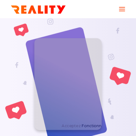
AGENCE
SERVICES
MÉTIERS
CREATIONS
RESSOURCES
Acceptez
Fonctionnel
cookies pour af
CONTACT