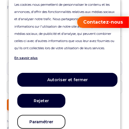
Les cookies nous permettent de personnaliser le contenu et les
hello@reality.fr
annonces, d'offrir des fonctionnalités relatives aux médias sociaux
et d'analyser notre trafic. Nous partageons également des
Contactez-nous
informations sur l'utilisation de notre site avec nos partenaires de
médias sociaux, de publicité et d'analyse, qui peuvent combiner
celles-ci avec d'autres informations que vous leur avez fournies ou
qu'ils ont collectées lors de votre utilisation de leurs services.
Abonnez-vous à notre newsletter
En savoir plus
Autoriser et fermer
Rejeter
JE M'ABONNE
Mentions légales
Paramétrer
© Copyright 2025 - REALITY AGENCY