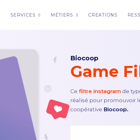
E
SERVICES
MÉTIERS
CREATIONS
RES
Biocoop
Game Fi
Ce
filtre instagram
de ty
réalisé pour promouvoir l
coopérative
Biocoop.