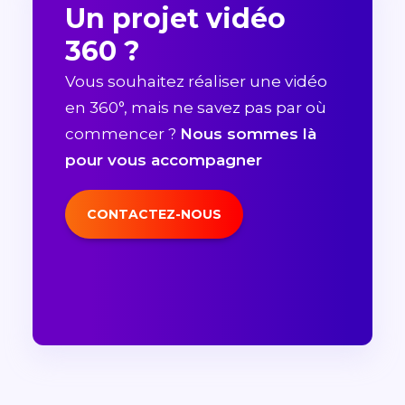
Un projet vidéo
360 ?
Vous souhaitez réaliser une vidéo
en 360°, mais ne savez pas par où
commencer ?
Nous sommes là
pour vous accompagner
CONTACTEZ-NOUS