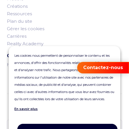
Créations
Ressources
Plan du site
Gérer les cookies
Carrières
Reality Academy
Contactez-nous
Les cookies nous permettent de personnaliser le contenu et les
annonces, d'offrir des fonctionnalités relatives aux médias sociaux
hello@reality.fr
Contactez-nous
et d'analyser notre trafic. Nous partageons également des
informations sur l'utilisation de notre site avec nos partenaires de
médias sociaux, de publicité et d'analyse, qui peuvent combiner
celles-ci avec d'autres informations que vous leur avez fournies ou
qu'ils ont collectées lors de votre utilisation de leurs services.
Abonnez-vous à notre newsletter
En savoir plus