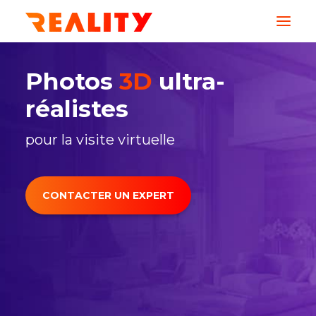
AGENCE
Photos
3D
ultra-
réalistes
SERVICES
pour la visite virtuelle
MÉTIERS
CONTACTER UN EXPERT
CREATIONS
RESSOURCES
CONTACT