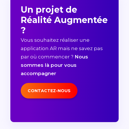
Un projet de
Réalité Augmentée
?
Vous souhaitez réaliser une
application AR mais ne savez pas
par où commencer ?
Nous
sommes là pour vous
accompagner
CONTACTEZ-NOUS