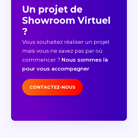
Un projet de
Showroom Virtuel
?
Vous souhaitez réaliser un projet
mais vous ne savez pas par où
commencer ?
Nous sommes là
pour vous accompagner
CONTACTEZ-NOUS